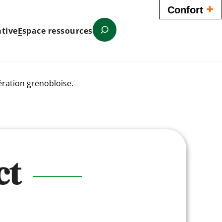
+
Confort
tive
Espace ressources
Que recherchez-vous ?
ération grenobloise.
ct