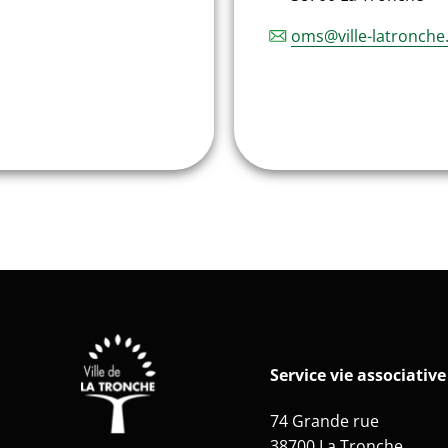
oms@ville-latronche.
Service vie associative
74 Grande rue
38700 La Tronche